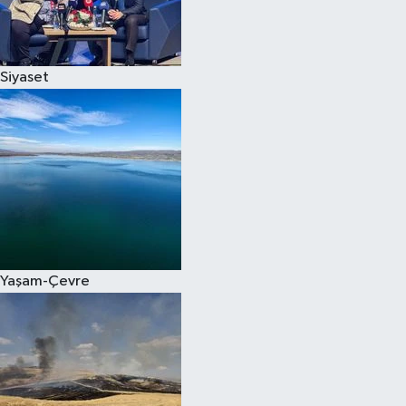
Spor
Siyaset
Burç Yorumları
Çocuk
Eğitim
Hava Durumu
Kadın
Yaşam-Çevre
Kim kimdir?
Kültür Sanat
Sağlık