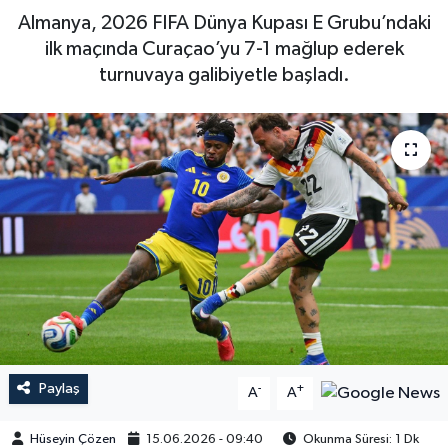
Almanya, 2026 FIFA Dünya Kupası E Grubu’ndaki
ilk maçında Curaçao’yu 7-1 mağlup ederek
turnuvaya galibiyetle başladı.
Paylaş
-
+
A
A
Hüseyin Çözen
15.06.2026 - 09:40
Okunma Süresi: 1 Dk