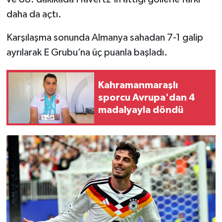
daha da açtı.
Karşılaşma sonunda Almanya sahadan 7-1 galip
ayrılarak E Grubu’na üç puanla başladı.
Kahramanmaraşlı
sporcu Avrupa'dan 4
madalyayla döndü