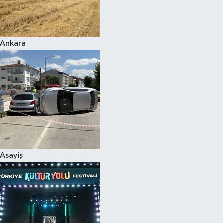
Siyaset
Ankara
Teknoloji
Televizyon
Yaşam-Çevre
Asayiş