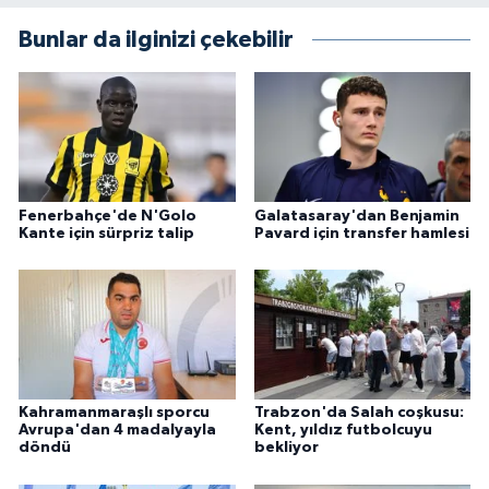
Bunlar da ilginizi çekebilir
Fenerbahçe'de N'Golo
Galatasaray'dan Benjamin
Kante için sürpriz talip
Pavard için transfer hamlesi
Kahramanmaraşlı sporcu
Trabzon'da Salah coşkusu:
Avrupa'dan 4 madalyayla
Kent, yıldız futbolcuyu
döndü
bekliyor