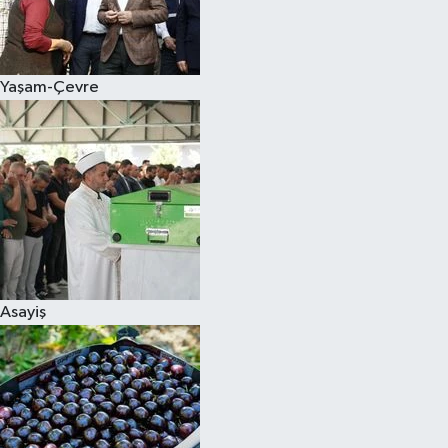
Siyaset
Yaşam-Çevre
Teknoloji
Televizyon
Yaşam-Çevre
Asayiş