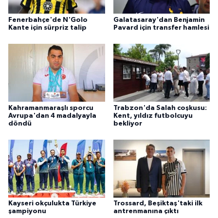
Fenerbahçe'de N'Golo
Galatasaray'dan Benjamin
Kante için sürpriz talip
Pavard için transfer hamlesi
Kahramanmaraşlı sporcu
Trabzon'da Salah coşkusu:
Avrupa'dan 4 madalyayla
Kent, yıldız futbolcuyu
döndü
bekliyor
Kayseri okçulukta Türkiye
Trossard, Beşiktaş'taki ilk
şampiyonu
antrenmanına çıktı