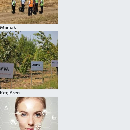
Mamak
Keçiören