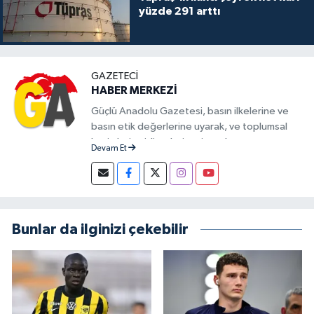
yüzde 291 arttı
GAZETECI
HABER MERKEZİ
Güçlü Anadolu Gazetesi, basın ilkelerine ve
basın etik değerlerine uyarak, ve toplumsal
kesimlerin aidiyetlerine, inançlarına,
Devam Et
görüşlerine saygı göstererek demokratik bir
dünya inşasının mücadelesini vermektedir.
Gazetecilik perspektiflerini günlük hayatta
görünür kılmayı amaçlayan Güçlü Anadolu
Gazetesi, bu minvalde söyleyecek sözü ve
Bunlar da ilginizi çekebilir
yapacak bir şeyi olan herkese kapılarını açık
tutuyor.