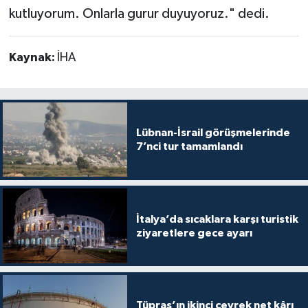
kutluyorum. Onlarla gurur duyuyoruz." dedi.
Kaynak:
İHA
Lübnan-İsrail görüşmelerinde
7’nci tur tamamlandı
İtalya’da sıcaklara karşı turistik
ziyaretlere gece ayarı
Tüpraş’ın ikinci çeyrek net kârı