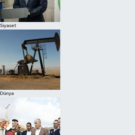
Spor
Siyaset
Burç Yorumları
Çocuk
Eğitim
Hava Durumu
Kadın
Dünya
Kim kimdir?
Kültür Sanat
Sağlık