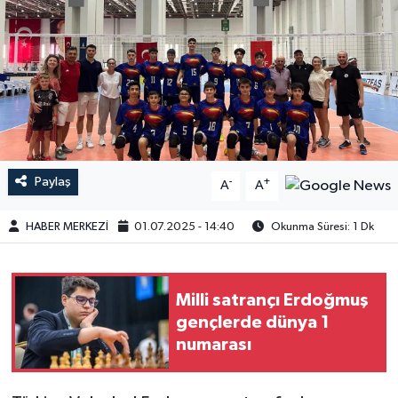
Paylaş
-
+
A
A
HABER MERKEZİ
01.07.2025 - 14:40
Okunma Süresi: 1 Dk
Milli satrançı Erdoğmuş
gençlerde dünya 1
numarası