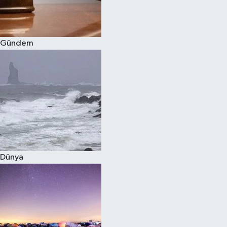
Spor
Gündem
Burç Yorumları
Çocuk
Eğitim
Hava Durumu
Kadın
Dünya
Kim kimdir?
Kültür Sanat
Sağlık