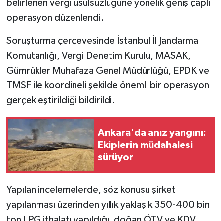
belirlenen vergi usulsüzlüğüne yönelik geniş çaplı
operasyon düzenlendi.
Soruşturma çerçevesinde İstanbul İl Jandarma
Komutanlığı, Vergi Denetim Kurulu, MASAK,
Gümrükler Muhafaza Genel Müdürlüğü, EPDK ve
TMSF ile koordineli şekilde önemli bir operasyon
gerçekleştirildiği bildirildi.
Ankara'da anız yangını:
Ekiplerin müdahalesi
sürüyor
Yapılan incelemelerde, söz konusu şirket
yapılanması üzerinden yıllık yaklaşık 350-400 bin
ton LPG ithalatı yapıldığı, doğan ÖTV ve KDV