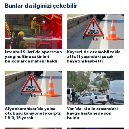
Bunlar da ilginizi çekebilir
İstanbul Silivri’de apartman
Kayseri'de otomobil takla
yangını: Bina sakinleri
attı: 11 yaşındaki çocuk
balkonlarda mahsur kaldı
hayatını kaybetti
Afyonkarahisar'da yolcu
Van'da iki aile arasındaki
otobüsü kamyonete çarptı:
kavga hastanede son
1 ölü, 15 yaralı
buldu