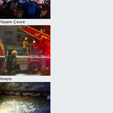
Siyaset
Yaşam-Çevre
Teknoloji
Televizyon
Yaşam-Çevre
Asayiş