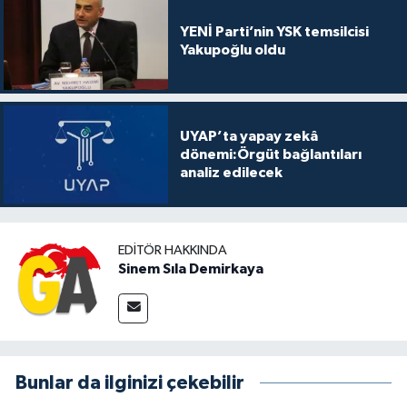
YENİ Parti’nin YSK temsilcisi
Yakupoğlu oldu
UYAP’ta yapay zekâ
dönemi:Örgüt bağlantıları
analiz edilecek
EDITÖR HAKKINDA
Sinem Sıla Demirkaya
Bunlar da ilginizi çekebilir