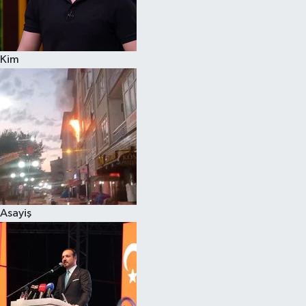
Siyaset
Kim
Teknoloji
Televizyon
Yaşam-Çevre
Asayiş