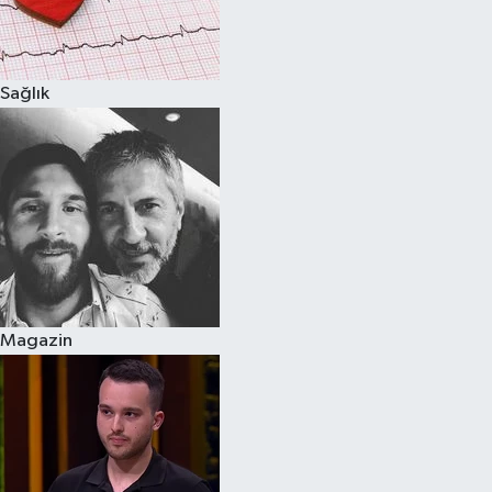
Spor
Sağlık
Burç Yorumları
Çocuk
Eğitim
Hava Durumu
Kadın
Magazin
Kim kimdir?
Kültür Sanat
Sağlık