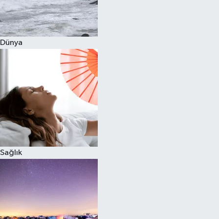
Siyaset
Dünya
Teknoloji
Televizyon
Yaşam-Çevre
Sağlık