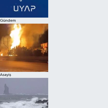
Spor
Gündem
Burç Yorumları
Çocuk
Eğitim
Hava Durumu
Kadın
Asayiş
Kim kimdir?
Kültür Sanat
Sağlık