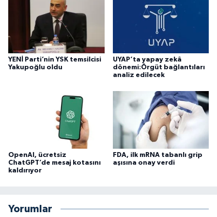
YENİ Parti’nin YSK temsilcisi
UYAP’ta yapay zekâ
Yakupoğlu oldu
dönemi:Örgüt bağlantıları
analiz edilecek
OpenAI, ücretsiz
FDA, ilk mRNA tabanlı grip
ChatGPT’de mesaj kotasını
aşısına onay verdi
kaldırıyor
Yorumlar