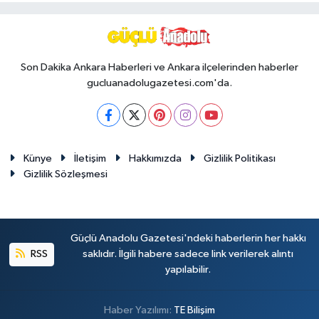
Son Dakika Ankara Haberleri ve Ankara ilçelerinden haberler
gucluanadolugazetesi.com'da.
Künye
İletişim
Hakkımızda
Gizlilik Politikası
Gizlilik Sözleşmesi
Güçlü Anadolu Gazetesi'ndeki haberlerin her hakkı
RSS
saklıdır. İlgili habere sadece link verilerek alıntı
yapılabilir.
Haber Yazılımı:
TE Bilişim