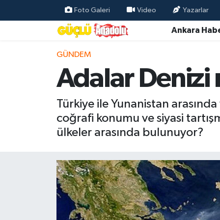
Foto Galeri
Video
Yazarlar
Ankara Habe
Özel Haber
GÜNDEM
Ankara Haberleri
Adalar Denizi 
Resmi İlanlar
Türkiye ile Yunanistan arasında
Ekonomi
coğrafi konumu ve siyasi tartış
ülkeler arasında bulunuyor?
Gündem
Asayiş
Dünya
Magazin