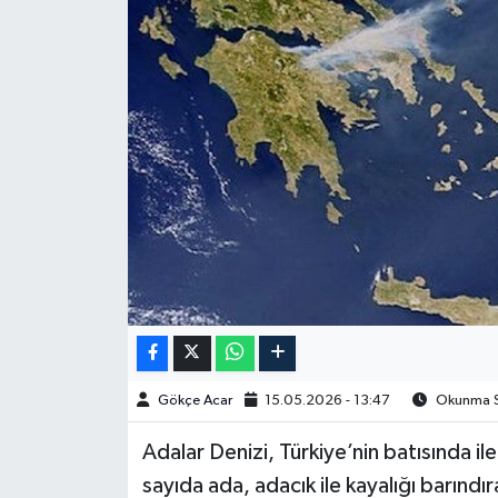
Spor
Burç Yorumları
Çocuk
Eğitim
Hava Durumu
Kadın
Kim kimdir?
Gökçe Acar
15.05.2026 - 13:47
Okunma Sü
Kültür Sanat
Adalar Denizi, Türkiye’nin batısında i
sayıda ada, adacık ile kayalığı barındır
Sağlık