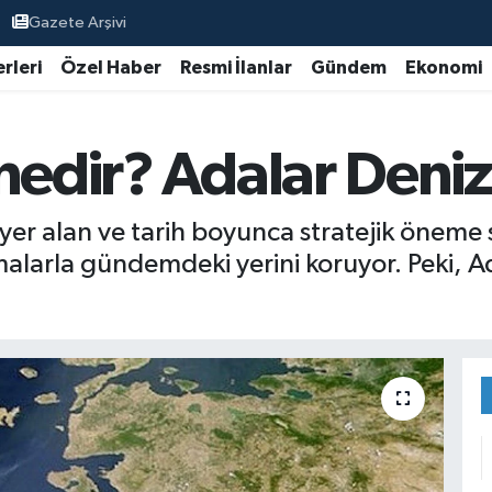
Gazete Arşivi
rleri
Özel Haber
Resmi İlanlar
Gündem
Ekonomi
nedir? Adalar Deniz
 yer alan ve tarih boyunca stratejik öneme 
malarla gündemdeki yerini koruyor. Peki, Ad