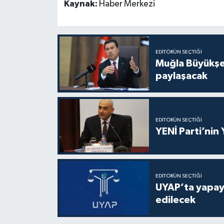
Kaynak:
Haber Merkezi
EDITÖRÜN SEÇTIĞI
Muğla Büyükşeh
paylaşacak
EDITÖRÜN SEÇTIĞI
YENİ Parti’nin
EDITÖRÜN SEÇTIĞI
UYAP’ta yapay 
edilecek