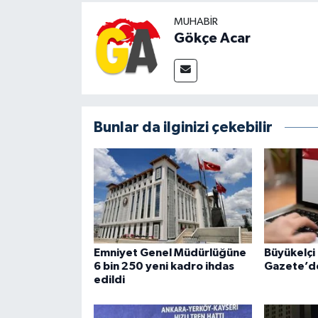
MUHABIR
Gökçe Acar
Bunlar da ilginizi çekebilir
Emniyet Genel Müdürlüğüne
Büyükelçi
6 bin 250 yeni kadro ihdas
Gazete’de
edildi