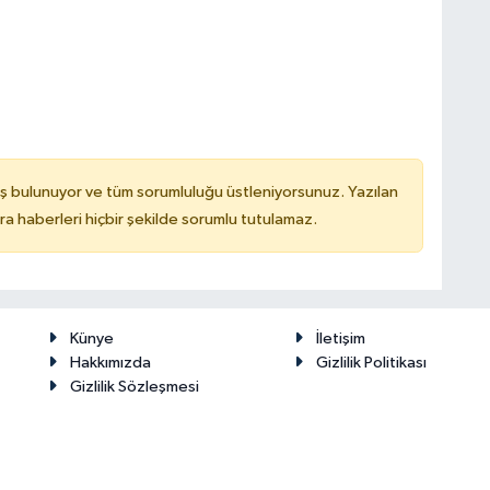
ş bulunuyor ve tüm sorumluluğu üstleniyorsunuz. Yazılan
 haberleri hiçbir şekilde sorumlu tutulamaz.
Künye
İletişim
Hakkımızda
Gizlilik Politikası
Gizlilik Sözleşmesi