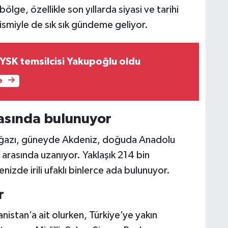
ölge, özellikle son yıllarda siyasi ve tarihi
ismiyle de sık sık gündeme geliyor.
 YSK temsilcisi Yakupoğlu oldu
e
rasında bulunuyor
oğazı, güneyde Akdeniz, doğuda Anadolu
ı arasında uzanıyor. Yaklaşık 214 bin
izde irili ufaklı binlerce ada bulunuyor.
r
istan’a ait olurken, Türkiye’ye yakın