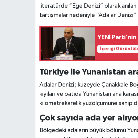
literatürde “Ege Denizi” olarak anılan b
Siyaset
tartışmalar nedeniyle “Adalar Denizi” 
Teknoloji
YENİ Parti’nin
Televizyon
İçeriği Görüntül
Yaşam-Çevre
Türkiye ile Yunanistan a
Adalar Denizi; kuzeyde Çanakkale B
kıyıları ve batıda Yunanistan ana karas
kilometrekarelik yüzölçümüne sahip den
Çok sayıda ada yer alıyo
Bölgedeki adaların büyük bölümü Yunan