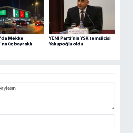
n'da Mekke
YENİ Parti’nin YSK temsilcisi
'na üç bayraklı
Yakupoğlu oldu