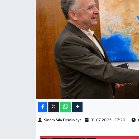
Spor
Burç Yorumları
Çocuk
Eğitim
Hava Durumu
Kadın
Kim kimdir?
Sinem Sıla Demirkaya
31.07.2025 - 17:20
O
Kültür Sanat
Sağlık