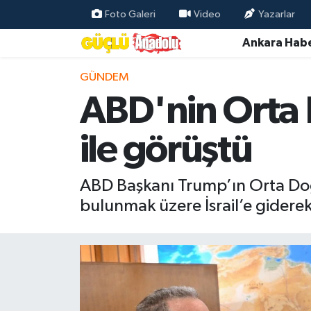
Foto Galeri
Video
Yazarlar
Ankara Habe
Özel Haber
GÜNDEM
Ankara Haberleri
ABD'nin Orta 
Resmi İlanlar
ile görüştü
Ekonomi
ABD Başkanı Trump’ın Orta Doğu 
Gündem
bulunmak üzere İsrail’e gidere
Asayiş
Dünya
Magazin