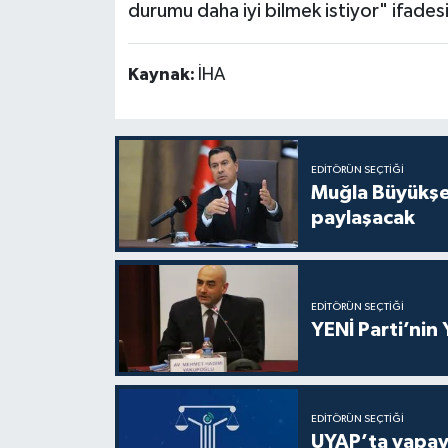
durumu daha iyi bilmek istiyor" ifadesi
Kaynak:
İHA
EDITÖRÜN SEÇTIĞI
Muğla Büyükşeh
paylaşacak
EDITÖRÜN SEÇTIĞI
YENİ Parti’nin
EDITÖRÜN SEÇTIĞI
UYAP’ta yapay 