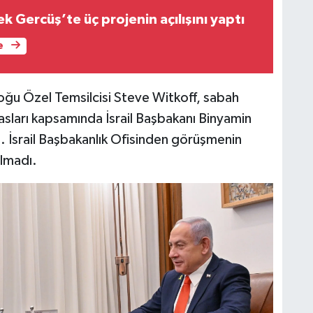
 Gercüş’te üç projenin açılışını yaptı
e
ğu Özel Temsilcisi Steve Witkoff, sabah
masları kapsamında İsrail Başbakanı Binyamin
 İsrail Başbakanlık Ofisinden görüşmenin
ılmadı.