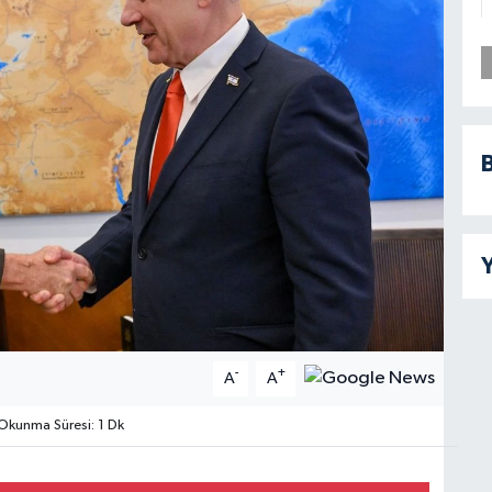
B
Y
-
+
A
A
kunma Süresi: 1 Dk