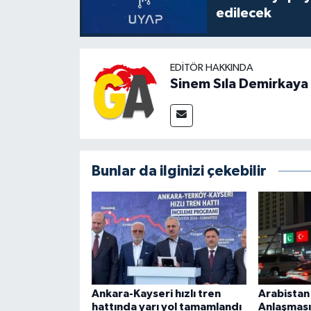
edilecek
EDITÖR HAKKINDA
Sinem Sıla Demirkaya
Bunlar da ilginizi çekebilir
Ankara-Kayseri hızlı tren
Arabista
hattında yarı yol tamamlandı
Anlaşması