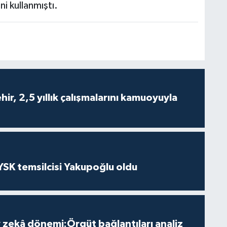
ni kullanmıştı.
ir, 2,5 yıllık çalışmalarını kamuoyuyla
 YSK temsilcisi Yakupoğlu oldu
zekâ dönemi:Örgüt bağlantıları analiz