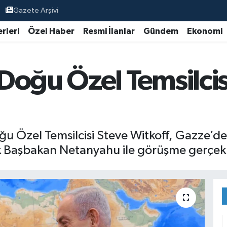
Gazete Arşivi
rleri
Özel Haber
Resmi İlanlar
Gündem
Ekonomi
Doğu Özel Temsilci
Özel Temsilcisi Steve Witkoff, Gazze’deki 
k Başbakan Netanyahu ile görüşme gerçekle