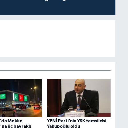
n'da Mekke
YENİ Parti’nin YSK temsilcisi
'na üç bayraklı
Yakupoğlu oldu