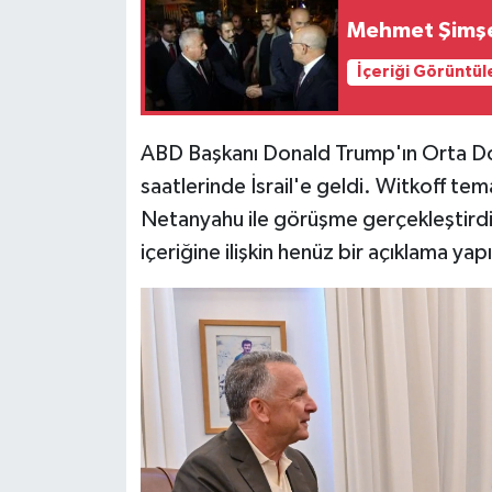
Mehmet Şimşek
Siyaset
İçeriği Görüntül
Teknoloji
ABD Başkanı Donald Trump'ın Orta Do
Televizyon
saatlerinde İsrail'e geldi. Witkoff te
Netanyahu ile görüşme gerçekleştirdi.
Yaşam-Çevre
içeriğine ilişkin henüz bir açıklama yap