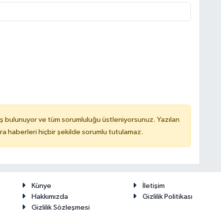
ş bulunuyor ve tüm sorumluluğu üstleniyorsunuz. Yazılan
 haberleri hiçbir şekilde sorumlu tutulamaz.
Künye
İletişim
Hakkımızda
Gizlilik Politikası
Gizlilik Sözleşmesi