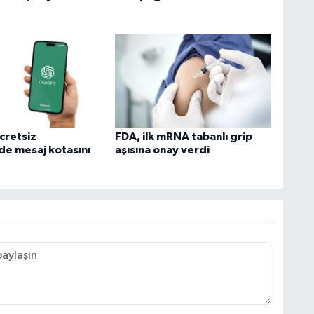
cretsiz
FDA, ilk mRNA tabanlı grip
e mesaj kotasını
aşısına onay verdi