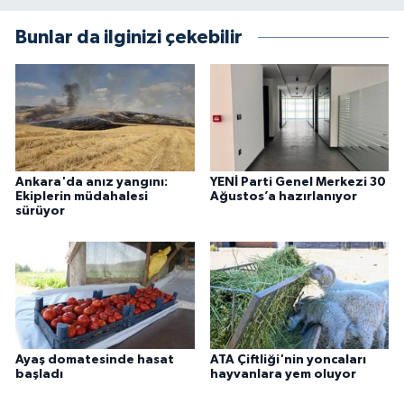
Bunlar da ilginizi çekebilir
Ankara'da anız yangını:
YENİ Parti Genel Merkezi 30
Ekiplerin müdahalesi
Ağustos’a hazırlanıyor
sürüyor
Ayaş domatesinde hasat
ATA Çiftliği'nin yoncaları
başladı
hayvanlara yem oluyor