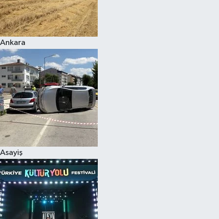
Siyaset
Ankara
Teknoloji
Televizyon
Yaşam-Çevre
Asayiş