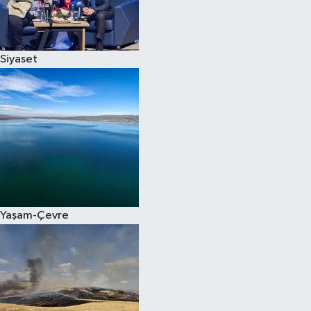
Spor
Siyaset
Burç Yorumları
Çocuk
Eğitim
Hava Durumu
Kadın
Yaşam-Çevre
Kim kimdir?
Kültür Sanat
Sağlık