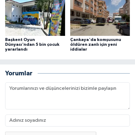
Başkent Oyun
Çankaya'da komşusunu
Dünyası'ndan 5 bin çocuk
öldüren zanlı için yeni
yararlandı
iddialar
Yorumlar