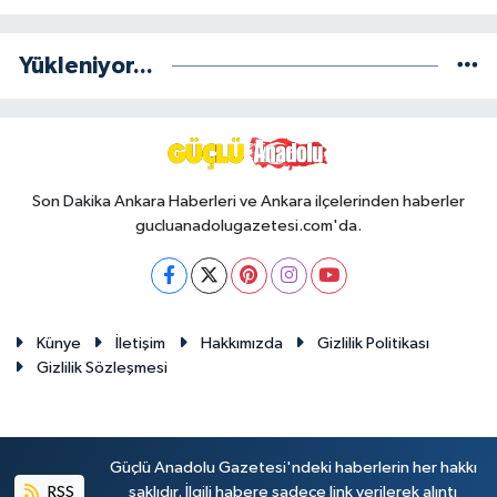
Yükleniyor...
Son Dakika Ankara Haberleri ve Ankara ilçelerinden haberler
gucluanadolugazetesi.com'da.
Künye
İletişim
Hakkımızda
Gizlilik Politikası
Gizlilik Sözleşmesi
Güçlü Anadolu Gazetesi'ndeki haberlerin her hakkı
RSS
saklıdır. İlgili habere sadece link verilerek alıntı