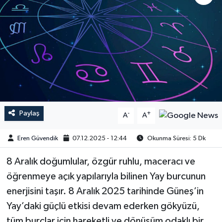
Paylaş
-
+
A
A
Eren Güvendik
07.12.2025 - 12:44
Okunma Süresi: 5 Dk
8 Aralık doğumlular, özgür ruhlu, maceracı ve
öğrenmeye açık yapılarıyla bilinen Yay burcunun
enerjisini taşır. 8 Aralık 2025 tarihinde Güneş’in
Yay’daki güçlü etkisi devam ederken gökyüzü,
tüm burçlar için hareketli ve dönüşüm odaklı bir