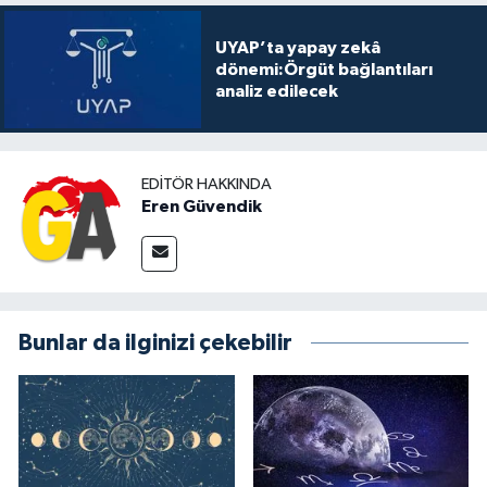
UYAP’ta yapay zekâ
dönemi:Örgüt bağlantıları
analiz edilecek
EDITÖR HAKKINDA
Eren Güvendik
Bunlar da ilginizi çekebilir