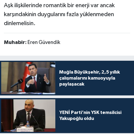
Aşk ilişkilerinde romantik bir enerji var ancak
karşındakinin duygularını fazla yüklenmeden
dinlemelisin.
Muhabir:
Eren Güvendik
Muğla Büyükşehir, 2,5 yıllık
çalışmalarını kamuoyuyla
paylaşacak
YENİ Parti’nin YSK temsilcisi
Yakupoğlu oldu