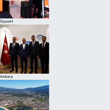
Siyaset
Siyaset
Teknoloji
Televizyon
Yaşam-Çevre
Ankara