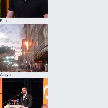
Spor
Kim
Burç Yorumları
Çocuk
Eğitim
Hava Durumu
Kadın
Asayiş
Kim kimdir?
Kültür Sanat
Sağlık