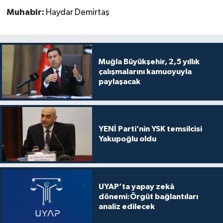
Muhabir:
Haydar Demirtaş
Muğla Büyükşehir, 2,5 yıllık
çalışmalarını kamuoyuyla
paylaşacak
YENİ Parti’nin YSK temsilcisi
Yakupoğlu oldu
UYAP’ta yapay zekâ
dönemi:Örgüt bağlantıları
analiz edilecek