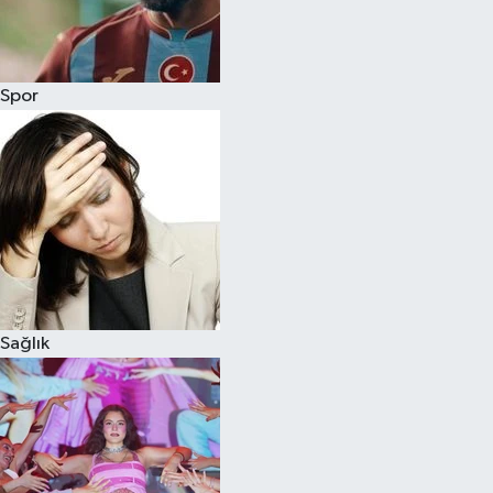
Siyaset
Spor
Teknoloji
Televizyon
Yaşam-Çevre
Sağlık