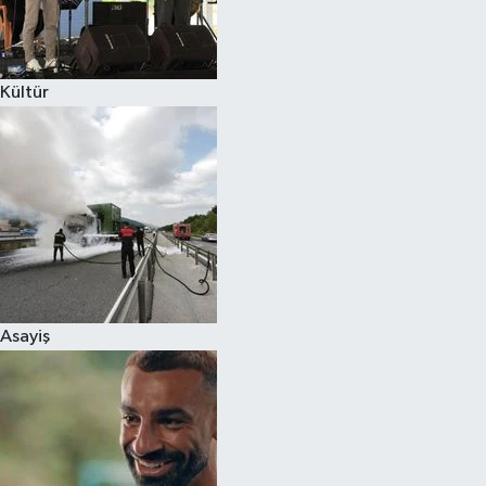
Spor
Kültür
Burç Yorumları
Çocuk
Eğitim
Hava Durumu
Kadın
Asayiş
Kim kimdir?
Kültür Sanat
Sağlık