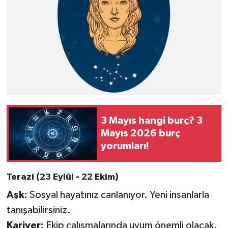
3 Mayıs hangi burç? 3
Mayıs 2026 burç
yorumları!
Terazi (23 Eylül - 22 Ekim)
Aşk:
Sosyal hayatınız canlanıyor. Yeni insanlarla
tanışabilirsiniz.
Kariyer:
Ekip çalışmalarında uyum önemli olacak.