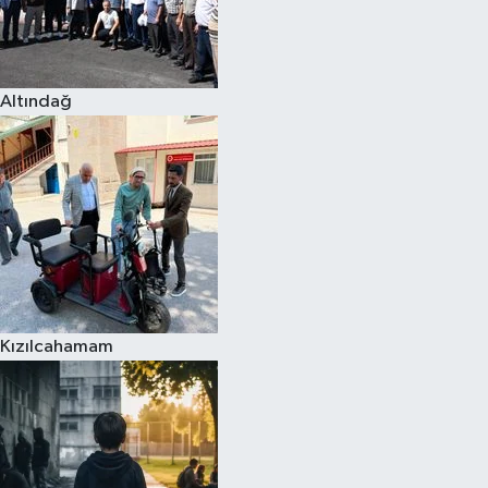
Altındağ
Kızılcahamam