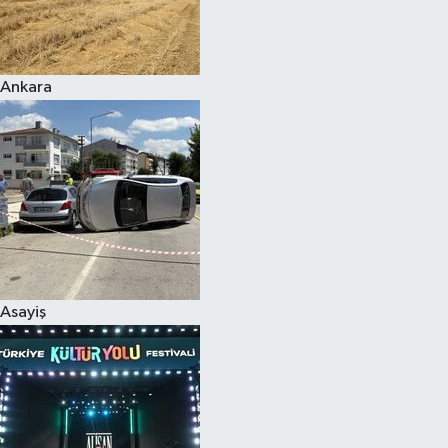
Siyaset
Ankara
Teknoloji
Televizyon
Yaşam-Çevre
Asayiş