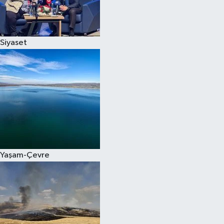
Spor
Siyaset
Burç Yorumları
Çocuk
Eğitim
Hava Durumu
Kadın
Yaşam-Çevre
Kim kimdir?
Kültür Sanat
Sağlık