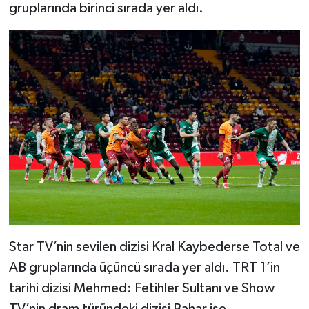
gruplarında birinci sırada yer aldı.
Star TV’nin sevilen dizisi Kral Kaybederse Total ve
AB gruplarında üçüncü sırada yer aldı. TRT 1’in
tarihi dizisi Mehmed: Fetihler Sultanı ve Show
TV’nin dram türündeki dizisi Bahar ise