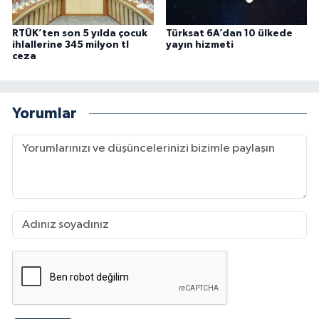
RTÜK’ten son 5 yılda çocuk
Türksat 6A’dan 10 ülkede
ihlallerine 345 milyon tl
yayın hizmeti
ceza
Yorumlar