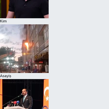
Siyaset
Kim
Teknoloji
Televizyon
Yaşam-Çevre
Asayiş