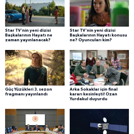
Star TV'nin yeni dizisi
Star TV'nin yeni dizisi
Başkalarının Hayatı ne
Başkalarının Hayatı konusu
zaman yayınlanacak?
ne? Oyuncuları kim?
Güç Yüzükleri 3. sezon
Arka Sokaklar için final
fragmanı yayınlandı
kararı kesinleşti! Ozan
Yurdakul duyurdu