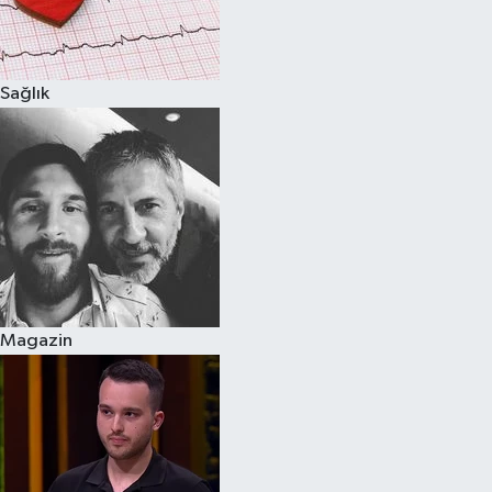
Spor
Sağlık
Burç Yorumları
Çocuk
Eğitim
Hava Durumu
Kadın
Magazin
Kim kimdir?
Kültür Sanat
Sağlık