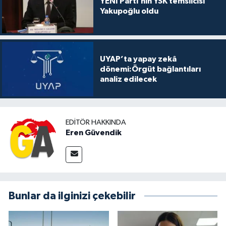
YENİ Parti’nin YSK temsilcisi
Yakupoğlu oldu
UYAP’ta yapay zekâ
dönemi:Örgüt bağlantıları
analiz edilecek
EDITÖR HAKKINDA
Eren Güvendik
Bunlar da ilginizi çekebilir