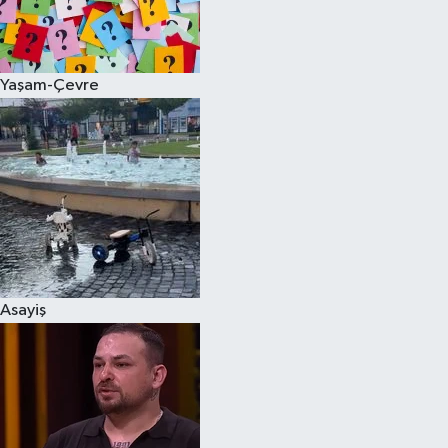
Spor
Yaşam-Çevre
Burç Yorumları
Çocuk
Eğitim
Hava Durumu
Kadın
Asayiş
Kim kimdir?
Kültür Sanat
Sağlık