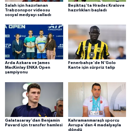
Salah için hazırlanan
Beşiktaş'ta Hradec Kralove
Trabzonspor videosu
hazırlıkları başladı
sosyal medyayı salladı
Arda Azkara ve James
Fenerbahçe'de N'Golo
MacKinlay ENKA Open
Kante için sürpriz talip
şampiyonu
Galatasaray'dan Benjamin
Kahramanmaraşlı sporcu
Pavard için transfer hamlesi
Avrupa'dan 4 madalyayla
döndü