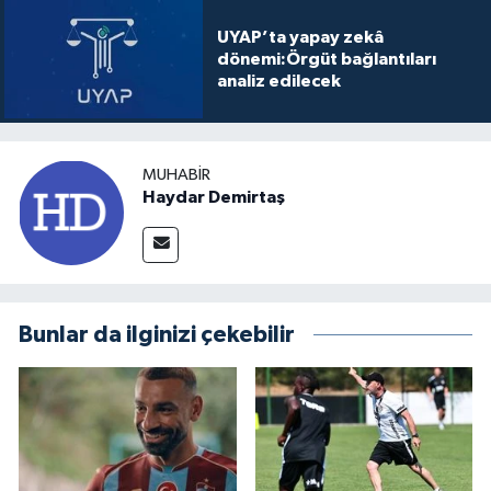
UYAP’ta yapay zekâ
dönemi:Örgüt bağlantıları
analiz edilecek
MUHABIR
Haydar Demirtaş
Bunlar da ilginizi çekebilir