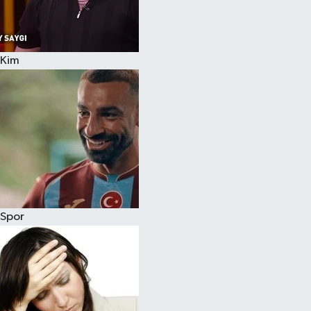
Siyaset
Kim
Teknoloji
Televizyon
Yaşam-Çevre
Spor