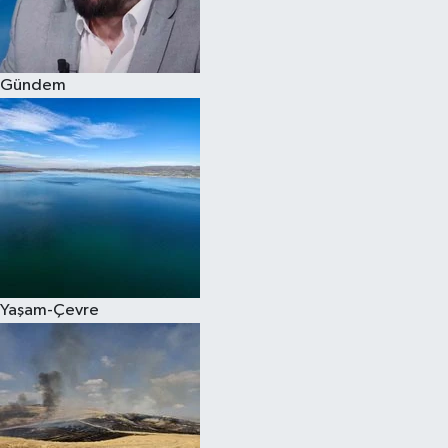
Spor
Gündem
Burç Yorumları
Çocuk
Eğitim
Hava Durumu
Kadın
Yaşam-Çevre
Kim kimdir?
Kültür Sanat
Sağlık