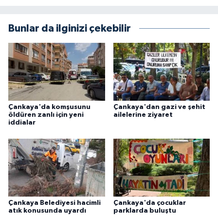
Bunlar da ilginizi çekebilir
Çankaya'da komşusunu
Çankaya'dan gazi ve şehit
öldüren zanlı için yeni
ailelerine ziyaret
iddialar
Çankaya Belediyesi hacimli
Çankaya'da çocuklar
atık konusunda uyardı
parklarda buluştu