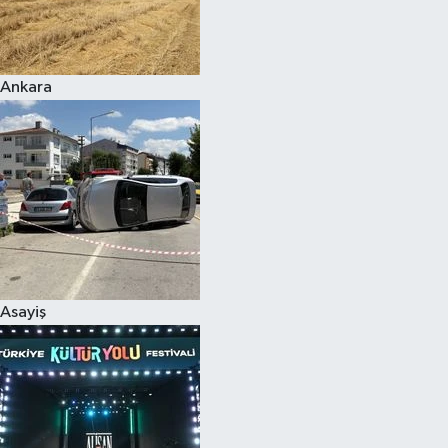
Siyaset
Ankara
Teknoloji
Televizyon
Yaşam-Çevre
Asayiş