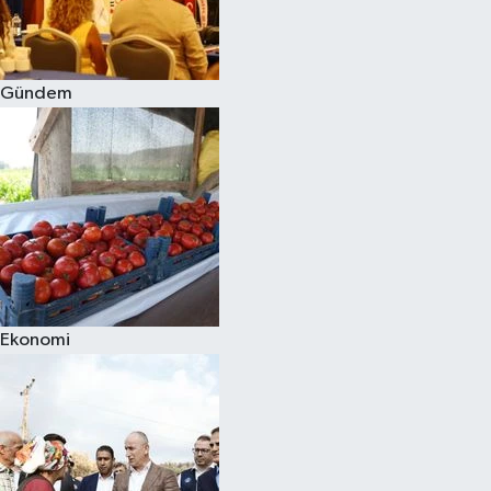
Spor
Gündem
Burç Yorumları
Çocuk
Eğitim
Hava Durumu
Kadın
Ekonomi
Kim kimdir?
Kültür Sanat
Sağlık