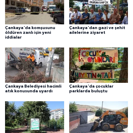
Çankaya'da komşusunu
Çankaya'dan gazi ve şehit
öldüren zanlı için yeni
ailelerine ziyaret
iddialar
Çankaya Belediyesi hacimli
Çankaya'da çocuklar
atık konusunda uyardı
parklarda buluştu