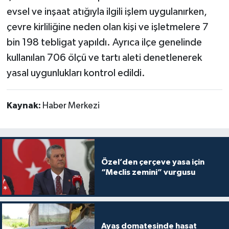
evsel ve inşaat atığıyla ilgili işlem uygulanırken,
çevre kirliliğine neden olan kişi ve işletmelere 7
bin 198 tebligat yapıldı. Ayrıca ilçe genelinde
kullanılan 706 ölçü ve tartı aleti denetlenerek
yasal uygunlukları kontrol edildi.
Kaynak:
Haber Merkezi
Özel’den çerçeve yasa için
“Meclis zemini” vurgusu
Ayaş domatesinde hasat