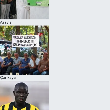
Asayiş
Çankaya