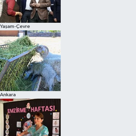
Siyaset
Yaşam-Çevre
Teknoloji
Televizyon
Yaşam-Çevre
Ankara