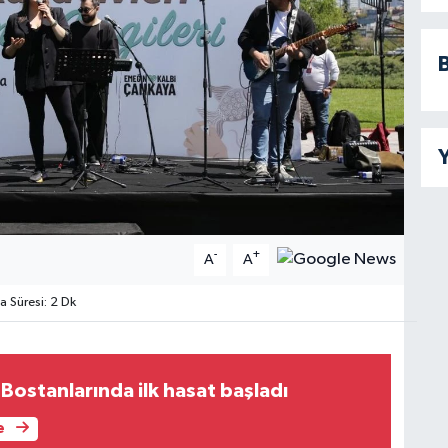
B
Y
-
+
A
A
Süresi: 2 Dk
Bostanlarında ilk hasat başladı
e