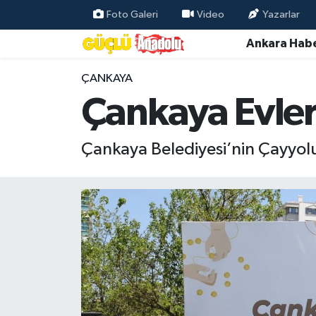
Foto Galeri
Video
Yazarlar
Ankara Habe
Özel Haber
ÇANKAYA
Ankara Haberleri
Çankaya Evleri
Resmi İlanlar
Çankaya Belediyesi’nin Çayyolu’
Ekonomi
Gündem
Asayiş
Dünya
Magazin