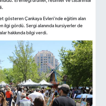
unuldu. El emeği ürünler, resimler ve tasarımlar
i.
et gösteren Çankaya Evleri’nde eğitim alan
en ilgi gördü. Sergi alanında kursiyerler de
lar hakkında bilgi verdi.