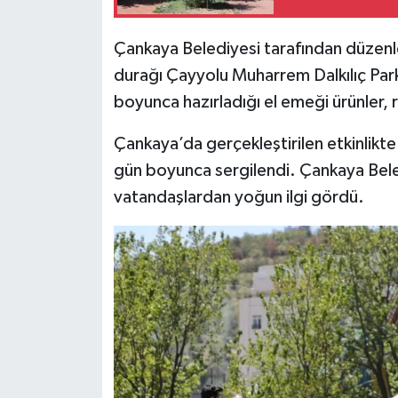
Siyaset
​​​​​​Çankaya Belediyesi tarafından düzen
durağı Çayyolu Muharrem Dalkılıç Parkı 
Teknoloji
boyunca hazırladığı el emeği ürünler, r
Televizyon
Çankaya’da gerçekleştirilen etkinlikte
gün boyunca sergilendi. Çankaya Bele
Yaşam-Çevre
vatandaşlardan yoğun ilgi gördü.