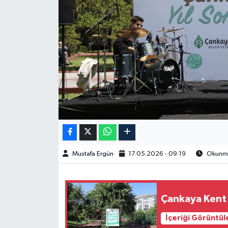
Spor
Burç Yorumları
Çocuk
Eğitim
Hava Durumu
Kadın
Mustafa Ergün
17.05.2026 - 09:19
Okunma 
Kim kimdir?
Çankaya Kent 
Kültür Sanat
İçeriği Görüntül
Sağlık