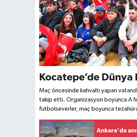
Kocatepe’de Dünya K
Maç öncesinde kahvaltı yapan vatanda
takip etti. Organizasyon boyunca A Mi
futbolseverler, maç boyunca tezahür
Ankara'da anı