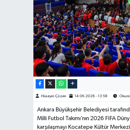
Spor
Burç Yorumları
Çocuk
Eğitim
Hava Durumu
Kadın
Hüseyin Çözen
14.06.2026 - 13:58
Okunma
Kim kimdir?
Ankara Büyükşehir Belediyesi tarafın
Kültür Sanat
Milli Futbol Takımı’nın 2026 FIFA Dün
karşılaşmayı Kocatepe Kültür Merkezi
Sağlık