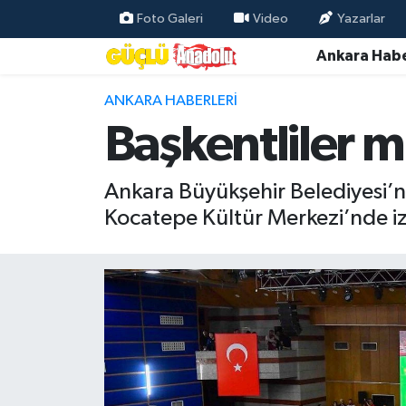
Foto Galeri
Video
Yazarlar
Ankara Habe
Özel Haber
ANKARA HABERLERI
Ankara Haberleri
Başkentliler m
Resmi İlanlar
Ankara Büyükşehir Belediyesi’n
Ekonomi
Kocatepe Kültür Merkezi’nde iz
Gündem
Asayiş
Dünya
Magazin