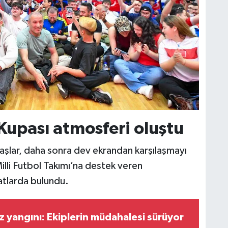
upası atmosferi oluştu
şlar, daha sonra dev ekrandan karşılaşmayı
lli Futbol Takımı’na destek veren
atlarda bulundu.
z yangını: Ekiplerin müdahalesi sürüyor