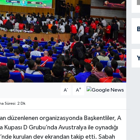
B
Y
-
+
A
A
 Süresi: 2 Dk
dan düzenlenen organizasyonda Başkentliler, A
ya Kupası D Grubu’nda Avustralya ile oynadığı
’nde kurulan dev ekrandan takip etti. Sabah