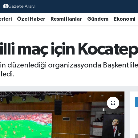
Gazete Arşivi
rleri
Özel Haber
Resmi İlanlar
Gündem
Ekonomi
illi maç için Kocate
in düzenlediği organizasyonda Başkentlile
ledi.